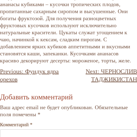
ананасы кубиками – кусочки тропических плодов,
пропитанные сахарным сиропом и высушенные. Они
богаты фруктозой. Для получения разноцветных
фруктовых кусочков используют исключительно
натуральные красители. Цукаты служат угощением к
чаю, начинкой к кексам, сладким пирогам. С
добавлением ярких кубиков аппетитными и вкусными
становятся каши, запеканки. Кусочками ананасов
красиво декорируют десерты: мороженое, торты, желе.
Навигация
Previous:
Фундук ядра
Next:
ЧЕРНОСЛИВ
по
орехов
ТАДЖИКИСТАН
записям
Добавить комментарий
Ваш адрес email не будет опубликован.
Обязательные
поля помечены
*
Комментарий
*