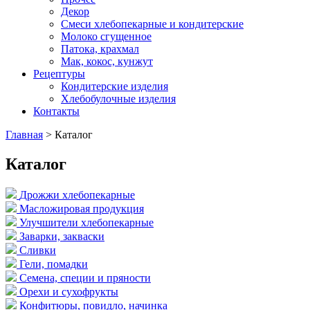
Декор
Смеси хлебопекарные и кондитерские
Молоко сгущенное
Патока, крахмал
Мак, кокос, кунжут
Рецептуры
Кондитерские изделия
Хлебобулочные изделия
Контакты
Главная
>
Каталог
Каталог
Дрожжи хлебопекарные
Масложировая продукция
Улучшители хлебопекарные
Заварки, закваски
Сливки
Гели, помадки
Семена, специи и пряности
Орехи и сухофрукты
Конфитюры, повидло, начинка