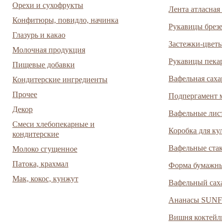
Орехи и сухофрукты
Лента атласная
Конфитюры, повидло, начинка
Рукавицы брезе
Глазурь и какао
Застежки-цвет
Молочная продукция
Рукавицы пека
Пищевые добавки
Вафельная саха
Кондитерские ингредиенты
Прочее
Подпергамент 
Декор
Вафельные лис
Смеси хлебопекарные и
Коробка для ку
кондитерские
Вафельные стак
Молоко сгущенное
Патока, крахмал
Форма бумажные
Мак, кокос, кунжут
Вафельный сах
Ананасы SUNF
Вишня коктейл