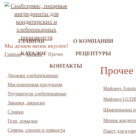
ГЛАВНАЯ
О КОМПАНИИ
Мы делаем жизнь вкуснее!
КАТАЛОГ
РЕЦЕПТУРЫ
Главная
>
Каталог
>
Прочее
КОНТАКТЫ
Прочее
Дрожжи хлебопекарные
Масложировая продукция
Майонез Astori
Улучшители хлебопекарные
Майонез GUD
Заварки, закваски
Шампиньоны р
Сливки
Мешок кондите
Гели, помадки
Семена, специи и пряности
Пакет для кули