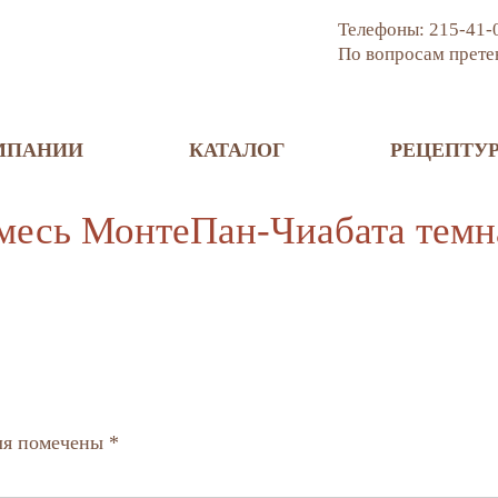
Телефоны:
215-41-
По вопросам прете
МПАНИИ
КАТАЛОГ
РЕЦЕПТУ
месь МонтеПан-Чиабата темн
ля помечены
*