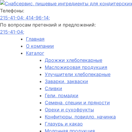
Телефоны:
215-41-04;
414-96-14;
По вопросам претензий и предложений:
215-41-04;
Главная
О компании
Каталог
Дрожжи хлебопекарные
Масложировая продукция
Улучшители хлебопекарные
Заварки, закваски
Сливки
Гели, помадки
Семена, специи и пряности
Орехи и сухофрукты
Конфитюры, повидло, начинка
Глазурь и какао
Молочная продукция