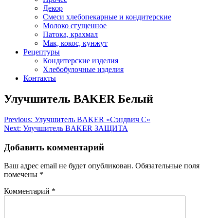
Декор
Смеси хлебопекарные и кондитерские
Молоко сгущенное
Патока, крахмал
Мак, кокос, кунжут
Рецептуры
Кондитерские изделия
Хлебобулочные изделия
Контакты
Улучшитель BAKER Белый
Навигация
Previous:
Улучшитель BAKER «Сэндвич С»
Next:
Улучшитель BAKER ЗАЩИТА
по
записям
Добавить комментарий
Ваш адрес email не будет опубликован.
Обязательные поля
помечены
*
Комментарий
*